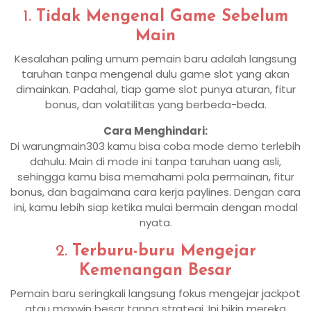
1.
Tidak Mengenal Game Sebelum
Main
Kesalahan paling umum pemain baru adalah langsung
taruhan tanpa mengenal dulu game slot yang akan
dimainkan. Padahal, tiap game slot punya aturan, fitur
bonus, dan volatilitas yang berbeda-beda.
Cara Menghindari:
Di warungmain303 kamu bisa coba mode demo terlebih
dahulu. Main di mode ini tanpa taruhan uang asli,
sehingga kamu bisa memahami pola permainan, fitur
bonus, dan bagaimana cara kerja paylines. Dengan cara
ini, kamu lebih siap ketika mulai bermain dengan modal
nyata.
2.
Terburu-buru Mengejar
Kemenangan Besar
Pemain baru seringkali langsung fokus mengejar jackpot
atau maxwin besar tanpa strategi. Ini bikin mereka