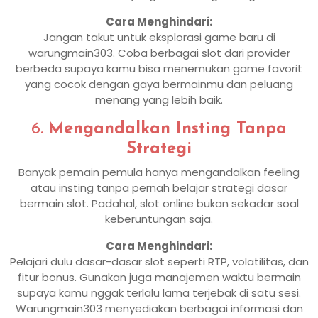
Cara Menghindari:
Jangan takut untuk eksplorasi game baru di
warungmain303. Coba berbagai slot dari provider
berbeda supaya kamu bisa menemukan game favorit
yang cocok dengan gaya bermainmu dan peluang
menang yang lebih baik.
6.
Mengandalkan Insting Tanpa
Strategi
Banyak pemain pemula hanya mengandalkan feeling
atau insting tanpa pernah belajar strategi dasar
bermain slot. Padahal, slot online bukan sekadar soal
keberuntungan saja.
Cara Menghindari:
Pelajari dulu dasar-dasar slot seperti RTP, volatilitas, dan
fitur bonus. Gunakan juga manajemen waktu bermain
supaya kamu nggak terlalu lama terjebak di satu sesi.
Warungmain303 menyediakan berbagai informasi dan