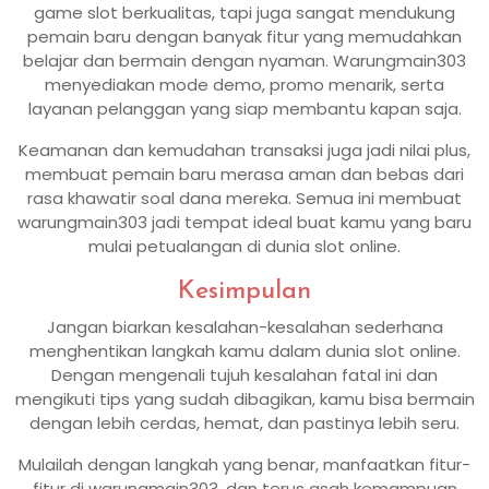
game slot berkualitas, tapi juga sangat mendukung
pemain baru dengan banyak fitur yang memudahkan
belajar dan bermain dengan nyaman. Warungmain303
menyediakan mode demo, promo menarik, serta
layanan pelanggan yang siap membantu kapan saja.
Keamanan dan kemudahan transaksi juga jadi nilai plus,
membuat pemain baru merasa aman dan bebas dari
rasa khawatir soal dana mereka. Semua ini membuat
warungmain303 jadi tempat ideal buat kamu yang baru
mulai petualangan di dunia slot online.
Kesimpulan
Jangan biarkan kesalahan-kesalahan sederhana
menghentikan langkah kamu dalam dunia slot online.
Dengan mengenali tujuh kesalahan fatal ini dan
mengikuti tips yang sudah dibagikan, kamu bisa bermain
dengan lebih cerdas, hemat, dan pastinya lebih seru.
Mulailah dengan langkah yang benar, manfaatkan fitur-
fitur di warungmain303, dan terus asah kemampuan