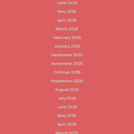
June 2026
May 2026
April 2026
March 2026
February 2026
January 2026
December 2025
November 2025
October 2025
September 2025
August 2025
July 2025
June 2025
May 2025
April 2025
March 2025