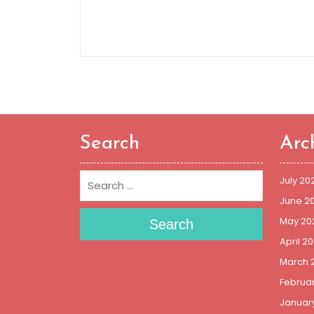
Search
Arc
July 20
June 2
May 20
Search
April 2
March 
Februa
Januar