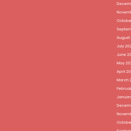
Decemb
Novemb
Octobe
Septem
August
July 20
June 2
May 20
April 2
March 
Februa
Januar
Decem
Novemb
Octobe
Septem