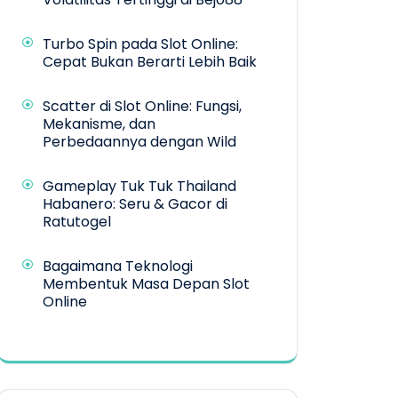
Turbo Spin pada Slot Online:
Cepat Bukan Berarti Lebih Baik
Scatter di Slot Online: Fungsi,
Mekanisme, dan
Perbedaannya dengan Wild
Gameplay Tuk Tuk Thailand
Habanero: Seru & Gacor di
Ratutogel
Bagaimana Teknologi
Membentuk Masa Depan Slot
Online