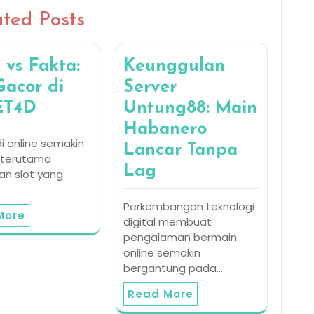
ated Posts
 vs Fakta:
Keunggulan
Gacor di
Server
ET4D
Untung88: Main
Habanero
di online semakin
Lancar Tanpa
, terutama
Lag
an slot yang
Perkembangan teknologi
More
digital membuat
pengalaman bermain
online semakin
bergantung pada…
Read More