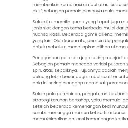
memberikan kombinasi simbol atau justru se
aktif, sebagian pemain biasanya mulai meni
Selain itu, memilih game yang tepat juga m
jenis slot dengan tema berbeda, mulai dari
nuansa klasik. Beberapa game dikenal memilik
yang lain. Oleh karena itu, pemain berpen
dahulu sebelum menetapkan pilihan utama u
Penggunaan pola spin juga sering menjadi ba
Sebagian pemain mencoba variasi putaran sep
spin, atau sebaliknya. Tujuannya adalah me
peluang lebih besar bagi simbol scatter untu
pola ini sering dianggap membuat permainan
Selain pola permainan, pengaturan taruhan j
strategi taruhan bertahap, yaitu memulai de
setelah beberapa kemenangan kecil muncul.
sambil menunggu momen ketika fitur bonus at
memaksimalkan potensi kemenangan ketika pu