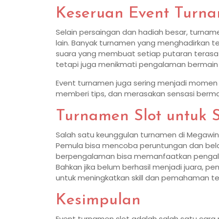
Keseruan Event Turna
Selain persaingan dan hadiah besar, turnam
lain. Banyak turnamen yang menghadirkan tem
suara yang membuat setiap putaran terasa 
tetapi juga menikmati pengalaman bermain ya
Event turnamen juga sering menjadi momen k
memberi tips, dan merasakan sensasi bermain
Turnamen Slot untuk 
Salah satu keunggulan turnamen di Megawin
Pemula bisa mencoba peruntungan dan belaj
berpengalaman bisa memanfaatkan penga
Bahkan jika belum berhasil menjadi juara,
untuk meningkatkan skill dan pemahaman te
Kesimpulan
Event turnamen slot adalah salah satu cara 