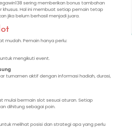
 Megawin138 sering memberikan bonus tambahan
er khusus. Hal ini membuat setiap pemain tetap
jika belum berhasil menjadi juara.
ot
at mudah. Pemain hanya perlu:
 untuk mengikuti event.
gsung
 turnamen aktif dengan informasi hadiah, durasi,
 mulai bermain slot sesuai aturan. Setiap
n dihitung sebagai poin.
untuk melihat posisi dan strategi apa yang perlu