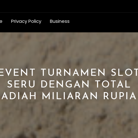
e
Privacy Policy
Business
EVENT TURNAMEN SLO
SERU DENGAN TOTAL
ADIAH MILIARAN RUPI