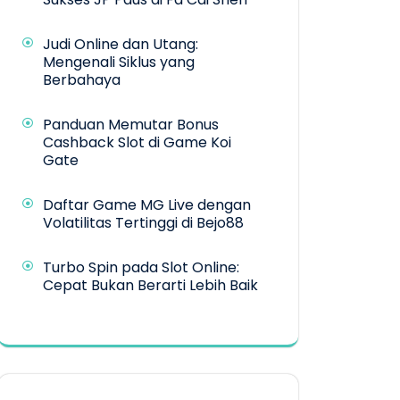
Judi Online dan Utang:
Mengenali Siklus yang
Berbahaya
Panduan Memutar Bonus
Cashback Slot di Game Koi
Gate
Daftar Game MG Live dengan
Volatilitas Tertinggi di Bejo88
Turbo Spin pada Slot Online:
Cepat Bukan Berarti Lebih Baik