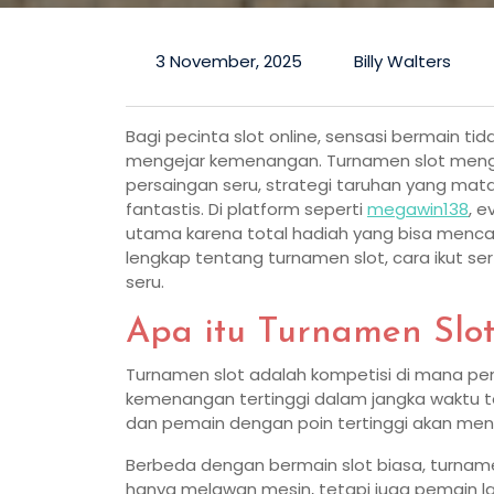
3 November, 2025
Billy Walters
Bagi pecinta slot online, sensasi bermain t
mengejar kemenangan. Turnamen slot meng
persaingan seru, strategi taruhan yang m
fantastis. Di platform seperti
megawin138
, e
utama karena total hadiah yang bisa mencapa
lengkap tentang turnamen slot, cara ikut se
seru.
Apa itu Turnamen Slo
Turnamen slot adalah kompetisi di mana pe
kemenangan tertinggi dalam jangka waktu ter
dan pemain dengan poin tertinggi akan men
Berbeda dengan bermain slot biasa, turnam
hanya melawan mesin, tetapi juga pemain lai