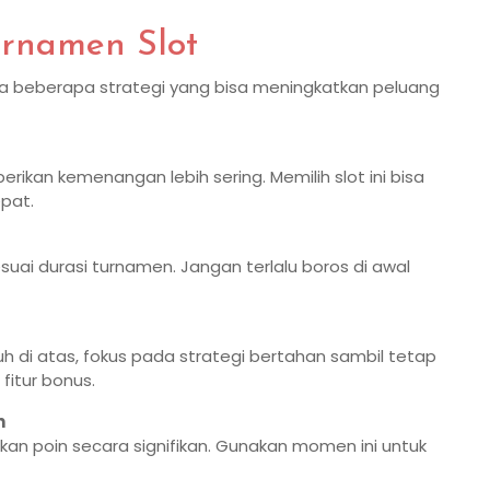
urnamen Slot
da beberapa strategi yang bisa meningkatkan peluang
ikan kemenangan lebih sering. Memilih slot ini bisa
pat.
uai durasi turnamen. Jangan terlalu boros di awal
h di atas, fokus pada strategi bertahan sambil tetap
itur bonus.
n
tkan poin secara signifikan. Gunakan momen ini untuk