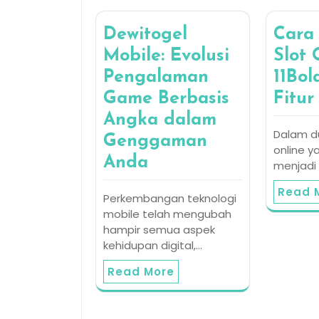
Dewitogel
Cara
Mobile: Evolusi
Slot 
Pengalaman
11Bo
Game Berbasis
Fitu
Angka dalam
Dalam du
Genggaman
online ya
Anda
menjadi
Read 
Perkembangan teknologi
mobile telah mengubah
hampir semua aspek
kehidupan digital,…
Read More