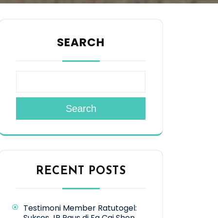
SEARCH
Search
RECENT POSTS
Testimoni Member Ratutogel:
Sukses JP Paus di Fa Cai Shen