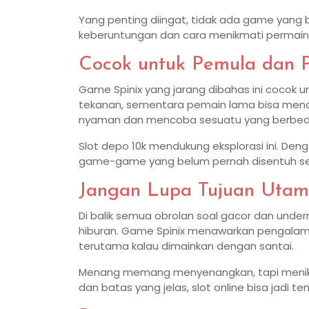
Yang penting diingat, tidak ada game yang
keberuntungan dan cara menikmati permain
Cocok untuk Pemula dan
Game Spinix yang jarang dibahas ini cocok 
tekanan, sementara pemain lama bisa mencar
nyaman dan mencoba sesuatu yang berbed
Slot depo 10k mendukung eksplorasi ini. Den
game-game yang belum pernah disentuh s
Jangan Lupa Tujuan Utam
Di balik semua obrolan soal gacor dan under
hiburan. Game Spinix menawarkan pengala
terutama kalau dimainkan dengan santai.
Menang memang menyenangkan, tapi menikmat
dan batas yang jelas, slot online bisa jadi t