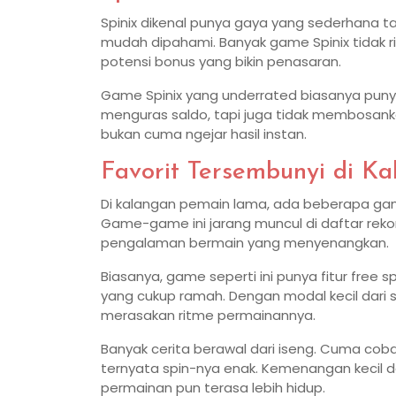
Spinix dikenal punya gaya yang sederhana tapi
mudah dipahami. Banyak game Spinix tidak r
potensi bonus yang bikin penasaran.
Game Spinix yang underrated biasanya punya
menguras saldo, tapi juga tidak membosank
bukan cuma ngejar hasil instan.
Favorit Tersembunyi di Ka
Di kalangan pemain lama, ada beberapa gam
Game-game ini jarang muncul di daftar reko
pengalaman bermain yang menyenangkan.
Biasanya, game seperti ini punya fitur free 
yang cukup ramah. Dengan modal kecil dari 
merasakan ritme permainannya.
Banyak cerita berawal dari iseng. Cuma coba
ternyata spin-nya enak. Kemenangan kecil d
permainan pun terasa lebih hidup.