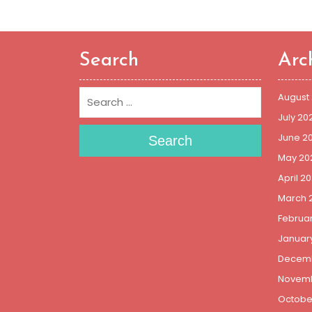
Search
Arc
August
July 20
June 2
Search
May 20
April 2
March 
Februa
Januar
Decemb
Novemb
Octobe