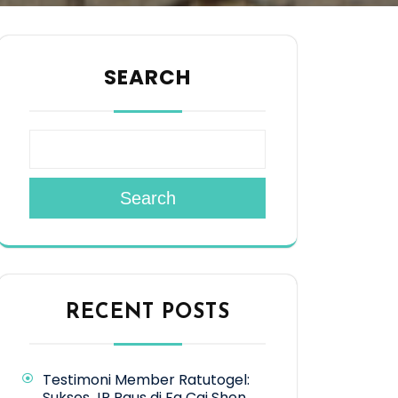
SEARCH
Search
RECENT POSTS
Testimoni Member Ratutogel:
Sukses JP Paus di Fa Cai Shen