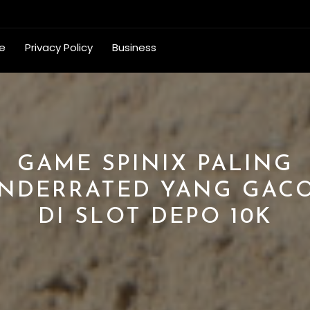
e
Privacy Policy
Business
GAME SPINIX PALING
NDERRATED YANG GAC
DI SLOT DEPO 10K