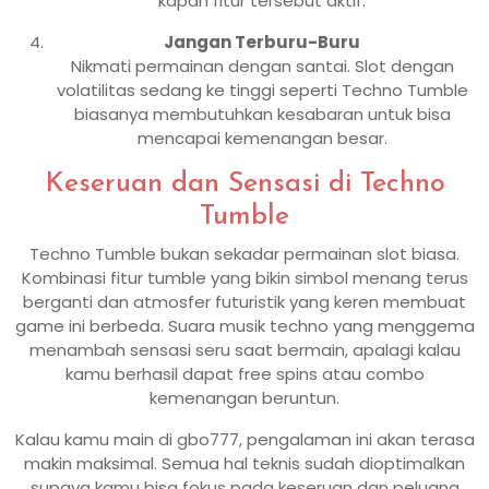
kapan fitur tersebut aktif.
Jangan Terburu-Buru
Nikmati permainan dengan santai. Slot dengan
volatilitas sedang ke tinggi seperti Techno Tumble
biasanya membutuhkan kesabaran untuk bisa
mencapai kemenangan besar.
Keseruan dan Sensasi di Techno
Tumble
Techno Tumble bukan sekadar permainan slot biasa.
Kombinasi fitur tumble yang bikin simbol menang terus
berganti dan atmosfer futuristik yang keren membuat
game ini berbeda. Suara musik techno yang menggema
menambah sensasi seru saat bermain, apalagi kalau
kamu berhasil dapat free spins atau combo
kemenangan beruntun.
Kalau kamu main di gbo777, pengalaman ini akan terasa
makin maksimal. Semua hal teknis sudah dioptimalkan
supaya kamu bisa fokus pada keseruan dan peluang