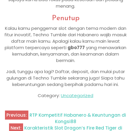
menang.
Penutup
Kalau kamu penggemar slot dengan tema modern dan
fitur inovatif, Techno Tumble dari Habanero wajib masuk
daftar main kamu. Apalagi kalau kamu main lewat
platform terpercaya seperti
gbo777
yang menawarkan
kemudahan, kenyamanan, dan keamanan dalam
bermain.
Jadi, tunggu apa lagi? Daftar, deposit, dan mulai putar
gulungan di Techno Tumble sekarang juga! Siapa tahu
keberuntungan sedang berpihak padamu hari ini.
Category:
Uncategorized
Previous:
RTP Kompetitif Habanero & Keuntungan di
Post
Kongsi88
navigation
Next:
Karakteristik Slot Dragon’s Fire Red Tiger di