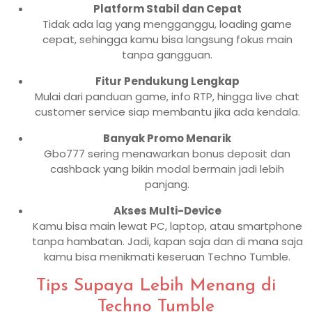
Platform Stabil dan Cepat
Tidak ada lag yang mengganggu, loading game
cepat, sehingga kamu bisa langsung fokus main
tanpa gangguan.
Fitur Pendukung Lengkap
Mulai dari panduan game, info RTP, hingga live chat
customer service siap membantu jika ada kendala.
Banyak Promo Menarik
Gbo777 sering menawarkan bonus deposit dan
cashback yang bikin modal bermain jadi lebih
panjang.
Akses Multi-Device
Kamu bisa main lewat PC, laptop, atau smartphone
tanpa hambatan. Jadi, kapan saja dan di mana saja
kamu bisa menikmati keseruan Techno Tumble.
Tips Supaya Lebih Menang di
Techno Tumble