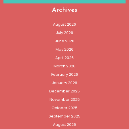
Archives
August 2026
July 2026
June 2026
May 2026
April 2026
March 2026
February 2026
January 2026
December 2025
November 2025
October 2025
September 2025
August 2025