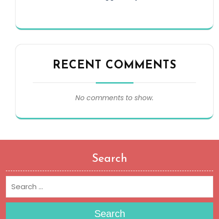
RECENT COMMENTS
No comments to show.
Search
Search