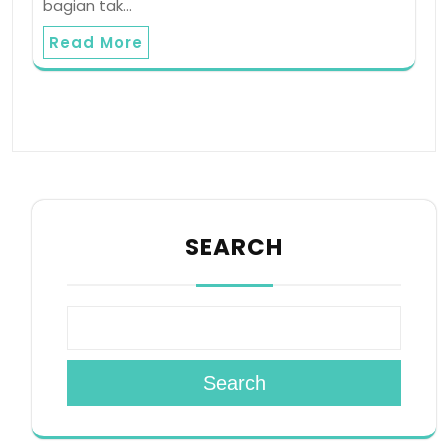
bagian tak…
Read More
SEARCH
Search