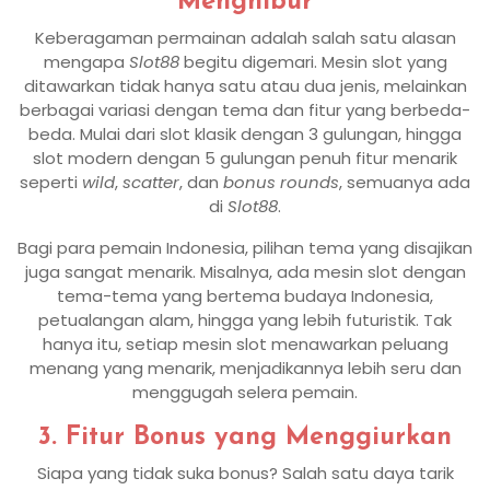
Menghibur
Keberagaman permainan adalah salah satu alasan
mengapa
Slot88
begitu digemari. Mesin slot yang
ditawarkan tidak hanya satu atau dua jenis, melainkan
berbagai variasi dengan tema dan fitur yang berbeda-
beda. Mulai dari slot klasik dengan 3 gulungan, hingga
slot modern dengan 5 gulungan penuh fitur menarik
seperti
wild
,
scatter
, dan
bonus rounds
, semuanya ada
di
Slot88
.
Bagi para pemain Indonesia, pilihan tema yang disajikan
juga sangat menarik. Misalnya, ada mesin slot dengan
tema-tema yang bertema budaya Indonesia,
petualangan alam, hingga yang lebih futuristik. Tak
hanya itu, setiap mesin slot menawarkan peluang
menang yang menarik, menjadikannya lebih seru dan
menggugah selera pemain.
3. Fitur Bonus yang Menggiurkan
Siapa yang tidak suka bonus? Salah satu daya tarik