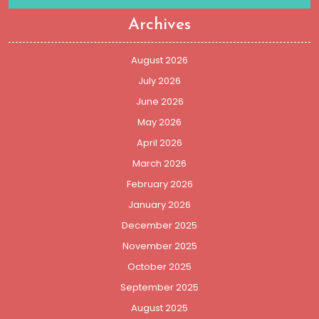
Archives
August 2026
July 2026
June 2026
May 2026
April 2026
March 2026
February 2026
January 2026
December 2025
November 2025
October 2025
September 2025
August 2025