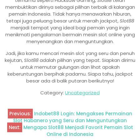
ternama seperti Hacksaw Gaming,
Slot88
telah
membuktikan dirinya sebagai pilihan terbaik di kalangan
pemain Indonesia. Tidak hanya menawarkan hiburan,
tetapi juga peluang besar untuk meraih jackpot,
Slot88
menjadi tempat yang ideal bagi pemain yang ingin
menikmati pengalaman bermain mesin slot online yang
menyenangkan dan menguntungkan.
Jadi, jika kamu mencari mesin slot yang seru dan penuh
kejutan,
Slot88
adalah pilihan yang tepat. Siapkan dirimu
untuk memutar gulungan dan lihat apakah
keberuntungan berpihak padamu. Siapa tahu, jackpot
besar ada di balik putaran berikutnya!
Category:
Uncategorized
Previous:
Indobet88 Login: Mengakses Permainan
Post
Slot Habanero yang Seru dan Menguntungkan
navigation
Next:
Mengapa Slot88 Menjadi Favorit Pemain Slot
Online di Indonesia