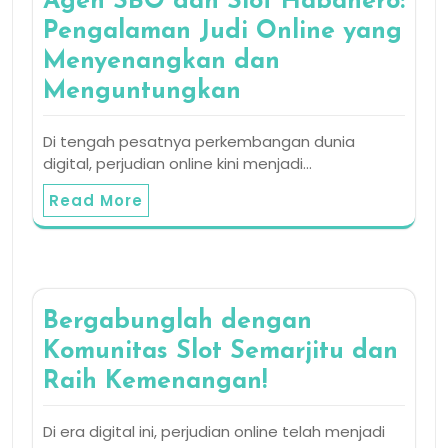
Agen SBO dan Slot Habanero:
Pengalaman Judi Online yang
Menyenangkan dan
Menguntungkan
Di tengah pesatnya perkembangan dunia
digital, perjudian online kini menjadi…
Read More
Bergabunglah dengan
Komunitas Slot Semarjitu dan
Raih Kemenangan!
Di era digital ini, perjudian online telah menjadi