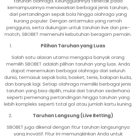
taruhan olahraga. Keunggulannya terletak pada
kemampuannya menawarkan berbagai jenis taruhan,
dari pertandingan sepak bola hingga olahraga yang
kurang populer. Dengan antarmuka yang ramah
pengguna, serta dukungan untuk taruhan live dan pre-
match, SBOBET memenuhi kebutuhan beragam pemain.
Pilihan Taruhan yang Luas
Salah satu alasan utama mengapa banyak orang
memilih SBOBET adalah pilihan taruhan yang luas. Anda
dapat menemukan berbagai olahraga dari seluruh
dunia, termasuk sepak bola, basket, tenis, balapan kuda,
dan banyak lagi. Setiap olahraga memiliki berbagai jenis
taruhan yang bisa dipilih, mulai dari taruhan sederhana
seperti pemenang pertandingan hingga taruhan yang
lebih kompleks seperti total gol atau jumlah kartu kuning.
Taruhan Langsung (Live Betting)
SBOBET juga dikenal dengan fitur taruhan langsungnya
yang inovatif. Fitur ini memungkinkan Anda untuk