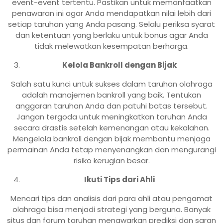
event-event tertentu. Pastikan untuk memanfaatkan
penawaran ini agar Anda mendapatkan nilai lebih dari
setiap taruhan yang Anda pasang. Selalu periksa syarat
dan ketentuan yang berlaku untuk bonus agar Anda
tidak melewatkan kesempatan berharga.
Kelola Bankroll dengan Bijak
Salah satu kunci untuk sukses dalam taruhan olahraga
adalah manajemen bankroll yang baik. Tentukan
anggaran taruhan Anda dan patuhi batas tersebut.
Jangan tergoda untuk meningkatkan taruhan Anda
secara drastis setelah kemenangan atau kekalahan.
Mengelola bankroll dengan bijak membantu menjaga
permainan Anda tetap menyenangkan dan mengurangi
risiko kerugian besar.
Ikuti Tips dari Ahli
Mencari tips dan analisis dari para ahli atau pengamat
olahraga bisa menjadi strategi yang berguna. Banyak
situs dan forum taruhan menawarkan prediksi dan saran