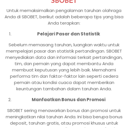
SBOBET
Untuk memaksimalkan pengalaman taruhan olahraga
Anda di SBOBET, berikut adalah beberapa tips yang bisa
Anda terapkan:
Pelajari Pasar dan Statistik
Sebelum memasang taruhan, luangkan waktu untuk
mempelajari pasar dan statistik pertandingan. SBOBET
menyediakan data dan informasi terkait pertandingan,
tim, dan pemain yang dapat membantu Anda
membuat keputusan yang lebih baik. Memahami
performa tim dan faktor-faktor lain seperti cedera
pemain atau kondisi cuaca dapat memberikan
keuntungan tambahan dalam taruhan Anda.
Manfaatkan Bonus dan Promosi
SBOBET sering menawarkan bonus dan promosi untuk
meningkatkan nilai taruhan Anda. Ini bisa berupa bonus
deposit, taruhan gratis, atau promosi khusus untuk