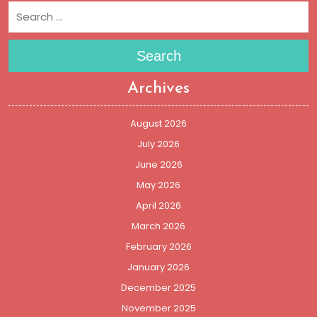
Search
Archives
August 2026
July 2026
June 2026
May 2026
April 2026
March 2026
February 2026
January 2026
December 2025
November 2025