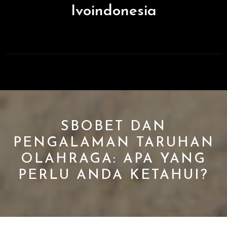
Skip
Ivoindonesia
to
content
Open
Button
SBOBET DAN
PENGALAMAN TARUHAN
OLAHRAGA: APA YANG
PERLU ANDA KETAHUI?