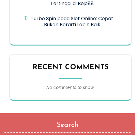
Tertinggi di Bejo88
Turbo Spin pada Slot Online: Cepat
Bukan Berarti Lebih Baik
RECENT COMMENTS
No comments to show.
Search