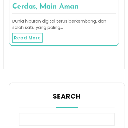
Cerdas, Main Aman
Dunia hiburan digital terus berkembang, dan
salah satu yang paling…
Read More
SEARCH