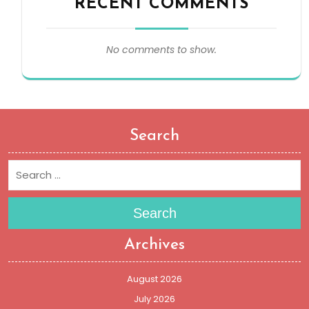
RECENT COMMENTS
No comments to show.
Search
Search
Archives
August 2026
July 2026