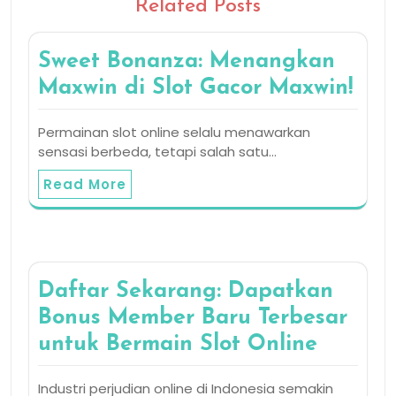
Related Posts
Sweet Bonanza: Menangkan
Maxwin di Slot Gacor Maxwin!
Permainan slot online selalu menawarkan
sensasi berbeda, tetapi salah satu…
Read More
Daftar Sekarang: Dapatkan
Bonus Member Baru Terbesar
untuk Bermain Slot Online
Industri perjudian online di Indonesia semakin