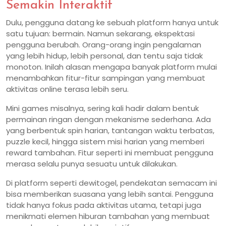
Semakin Interaktif
Dulu, pengguna datang ke sebuah platform hanya untuk
satu tujuan: bermain. Namun sekarang, ekspektasi
pengguna berubah. Orang-orang ingin pengalaman
yang lebih hidup, lebih personal, dan tentu saja tidak
monoton. Inilah alasan mengapa banyak platform mulai
menambahkan fitur-fitur sampingan yang membuat
aktivitas online terasa lebih seru.
Mini games misalnya, sering kali hadir dalam bentuk
permainan ringan dengan mekanisme sederhana. Ada
yang berbentuk spin harian, tantangan waktu terbatas,
puzzle kecil, hingga sistem misi harian yang memberi
reward tambahan. Fitur seperti ini membuat pengguna
merasa selalu punya sesuatu untuk dilakukan.
Di platform seperti dewitogel, pendekatan semacam ini
bisa memberikan suasana yang lebih santai. Pengguna
tidak hanya fokus pada aktivitas utama, tetapi juga
menikmati elemen hiburan tambahan yang membuat