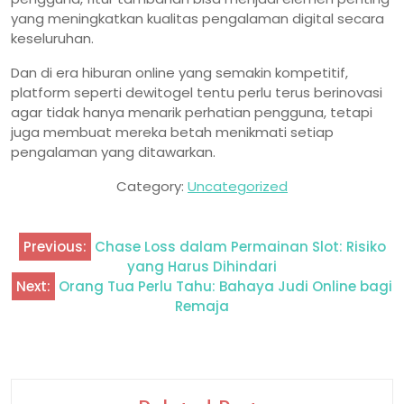
yang meningkatkan kualitas pengalaman digital secara
keseluruhan.
Dan di era hiburan online yang semakin kompetitif,
platform seperti dewitogel tentu perlu terus berinovasi
agar tidak hanya menarik perhatian pengguna, tetapi
juga membuat mereka betah menikmati setiap
pengalaman yang ditawarkan.
Category:
Uncategorized
Previous:
Chase Loss dalam Permainan Slot: Risiko
Post
yang Harus Dihindari
navigation
Next:
Orang Tua Perlu Tahu: Bahaya Judi Online bagi
Remaja