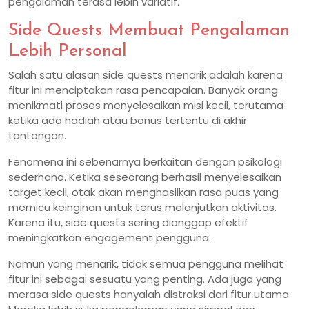
pengalaman terasa lebih variatif.
Side Quests Membuat Pengalaman
Lebih Personal
Salah satu alasan side quests menarik adalah karena
fitur ini menciptakan rasa pencapaian. Banyak orang
menikmati proses menyelesaikan misi kecil, terutama
ketika ada hadiah atau bonus tertentu di akhir
tantangan.
Fenomena ini sebenarnya berkaitan dengan psikologi
sederhana. Ketika seseorang berhasil menyelesaikan
target kecil, otak akan menghasilkan rasa puas yang
memicu keinginan untuk terus melanjutkan aktivitas.
Karena itu, side quests sering dianggap efektif
meningkatkan engagement pengguna.
Namun yang menarik, tidak semua pengguna melihat
fitur ini sebagai sesuatu yang penting. Ada juga yang
merasa side quests hanyalah distraksi dari fitur utama.