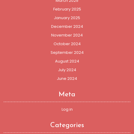
March 2025
February 2025
January 2025
December 2024
November 2024
October 2024
September 2024
August 2024
July 2024
June 2024
Meta
Log in
Categories