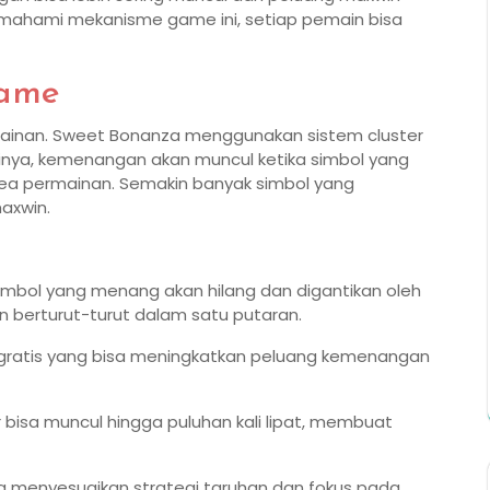
memahami mekanisme game ini, setiap pemain bisa
ame
inan. Sweet Bonanza menggunakan sistem cluster
rtinya, kemenangan akan muncul ketika simbol yang
rea permainan. Semakin banyak simbol yang
axwin.
imbol yang menang akan hilang dan digantikan oleh
berturut-turut dalam satu putaran.
n gratis yang bisa meningkatkan peluang kemenangan
er bisa muncul hingga puluhan kali lipat, membuat
 menyesuaikan strategi taruhan dan fokus pada