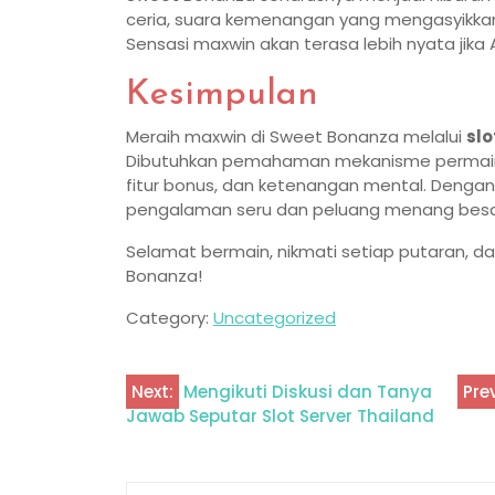
ceria, suara kemenangan yang mengasyikka
Sensasi maxwin akan terasa lebih nyata jika
Kesimpulan
Meraih maxwin di Sweet Bonanza melalui
sl
Dibutuhkan pemahaman mekanisme permaina
fitur bonus, dan ketenangan mental. Dengan 
pengalaman seru dan peluang menang besar
Selamat bermain, nikmati setiap putaran, 
Bonanza!
Category:
Uncategorized
Next:
Mengikuti Diskusi dan Tanya
Pre
Post
Jawab Seputar Slot Server Thailand
navigation