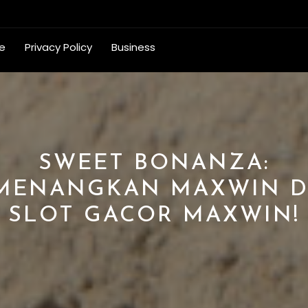
e
Privacy Policy
Business
SWEET BONANZA:
MENANGKAN MAXWIN D
SLOT GACOR MAXWIN!