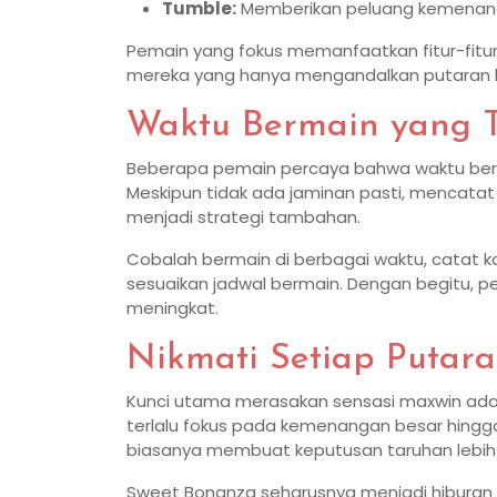
Tumble:
Memberikan peluang kemenang
Pemain yang fokus memanfaatkan fitur-fitur
mereka yang hanya mengandalkan putaran 
Waktu Bermain yang 
Beberapa pemain percaya bahwa waktu be
Meskipun tidak ada jaminan pasti, mencata
menjadi strategi tambahan.
Cobalah bermain di berbagai waktu, catat kap
sesuaikan jadwal bermain. Dengan begitu, p
meningkat.
Nikmati Setiap Putar
Kunci utama merasakan sensasi maxwin ada
terlalu fokus pada kemenangan besar hingg
biasanya membuat keputusan taruhan lebih b
Sweet Bonanza seharusnya menjadi hiburan