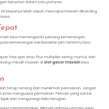
an beruntun dalam satu putaran.
 ini biasanya lebih cepat mencapai maxwin dibanding
biasa.
Tepat
rmain bisa memengaruhi peluang kemenangan.
t pola kemenangan berdasarkan jam tertentu bisa
an free spin atau fitur multiplier sering muncul, dan
eluang meraih maxwin di
slot gacor maxwin
bisa
an
lah tetap tenang dan menikmati permainan. Jangan
a stres menguasai permainan. Pemain yang santai
ijak dan mengurangi risiko kerugian.
 yang menyenangkan. Nikmati animasi permen yang