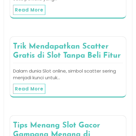
Read More
Trik Mendapatkan Scatter
Gratis di Slot Tanpa Beli Fitur
Dalam dunia Slot online, simbol scatter sering
menjadi kunci untuk…
Read More
Tips Menang Slot Gacor
Gampang Menang di