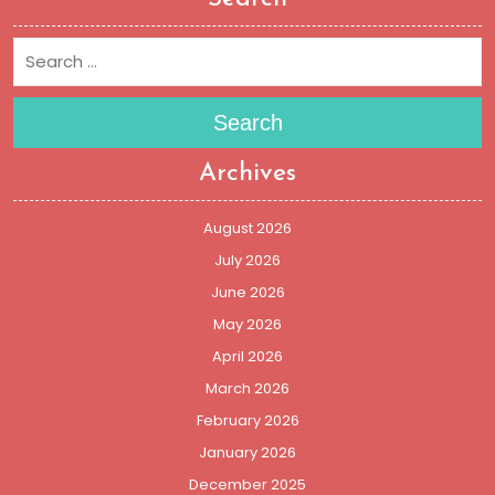
Search
Archives
August 2026
July 2026
June 2026
May 2026
April 2026
March 2026
February 2026
January 2026
December 2025