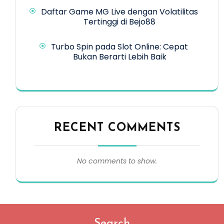
Daftar Game MG Live dengan Volatilitas
Tertinggi di Bejo88
Turbo Spin pada Slot Online: Cepat
Bukan Berarti Lebih Baik
RECENT COMMENTS
No comments to show.
Search