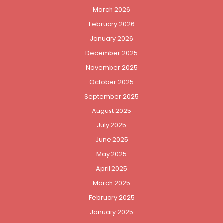
March 2026
February 2026
January 2026
December 2025
November 2025
October 2025
September 2025
August 2025
July 2025
June 2025
May 2025
April 2025
March 2025
February 2025
January 2025