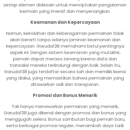
setiap elemen didesain untuk menciptakan pengalaman
bermain yang imersif dan menyenangkan.
Keamanan dan Kepercayaan
Namun, keindahan dan keberagaman permainan tidak
akan berarti tanpa adanya jaminan keamanan dan
kepercayaan. Garuda138 memahami betul pentingnya
aspek ini. Dengan sistem keamanan yang mutakhir,
pemain dapat merasa tenang karena data dan
transaksi mereka terlindungi dengan baik. Selain itu,
Garuda138 juga terdaftar secara sah dan memiliki lisensi
yang diakui, yang memastikan bahwa permainan yang
ditawarkan adil dan transparan.
Promosi dan Bonus Menarik
Tak hanya menawarkan permainan yang menarik,
Garuda138 juga dikenal dengan promosi dan bonus yang
menggugah selera. Bonus sambutan bagi pemain baru,
serta berbagai promosi reguler, menambah daya tarik