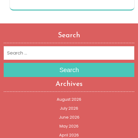
Search
Search
Archives
August 2026
July 2026
June 2026
May 2026
April 2026