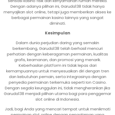
sensasi kasino fisik dari kenyamanan rumah mereka.
Dengan adanya pilihan ini, Garuda138 tidak hanya
menyajikan slot online, tetapi juga memberikan akses ke
berbagai permainan kasino lainnya yang sangat
diminati.
Kesimpulan
Dalam dunia perjudian daring yang semakin
berkembang, Garuda138 telah berhasil mencuri
perhatian dengan keberagaman permainan, kualitas
grafis, keamanan, dan promosi yang menarik.
Keberhasilan platform ini tidak lepas dari
kemampuannya untuk menyesuaikan diri dengan tren
dan kebutuhan pemain, serta integrasinya dengan
penyedia permainan terkemuka seperti Ion Casino.
Dengan segala keunggulan ini, tidak mengherankan jika
Garuda138 menjadi pilihan utama bagi para penggemar
slot online di Indonesia.
Jadi, bagi Anda yang mencari tempat untuk menikmati
permainan slot online dengan pengalaman yang