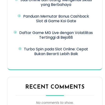
yang Berbahaya
Panduan Memutar Bonus Cashback
Slot di Game Koi Gate
Daftar Game MG Live dengan Volatilitas
Tertinggi di Bejo88
Turbo Spin pada Slot Online: Cepat
Bukan Berarti Lebih Baik
RECENT COMMENTS
No comments to show.