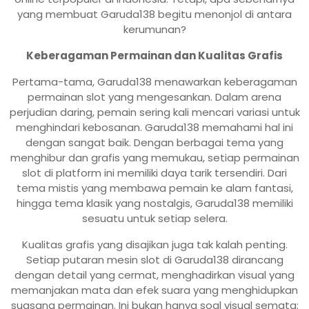
yang membuat Garuda138 begitu menonjol di antara
kerumunan?
Keberagaman Permainan dan Kualitas Grafis
Pertama-tama, Garuda138 menawarkan keberagaman
permainan slot yang mengesankan. Dalam arena
perjudian daring, pemain sering kali mencari variasi untuk
menghindari kebosanan. Garuda138 memahami hal ini
dengan sangat baik. Dengan berbagai tema yang
menghibur dan grafis yang memukau, setiap permainan
slot di platform ini memiliki daya tarik tersendiri. Dari
tema mistis yang membawa pemain ke alam fantasi,
hingga tema klasik yang nostalgis, Garuda138 memiliki
sesuatu untuk setiap selera.
Kualitas grafis yang disajikan juga tak kalah penting.
Setiap putaran mesin slot di Garuda138 dirancang
dengan detail yang cermat, menghadirkan visual yang
memanjakan mata dan efek suara yang menghidupkan
suasana permainan. Ini bukan hanya soal visual semata;