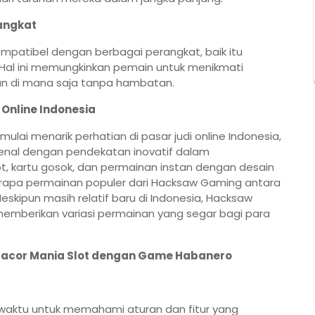
angkat
mpatibel dengan berbagai perangkat, baik itu
Hal ini memungkinkan pemain untuk menikmati
an di mana saja tanpa hambatan.
Online Indonesia
mulai menarik perhatian di pasar judi online Indonesia,
enal dengan pendekatan inovatif dalam
 kartu gosok, dan permainan instan dengan desain
rapa permainan populer dari Hacksaw Gaming antara
eskipun masih relatif baru di Indonesia, Hacksaw
emberikan variasi permainan yang segar bagi para
Gacor Mania Slot dengan Game Habanero
waktu untuk memahami aturan dan fitur yang