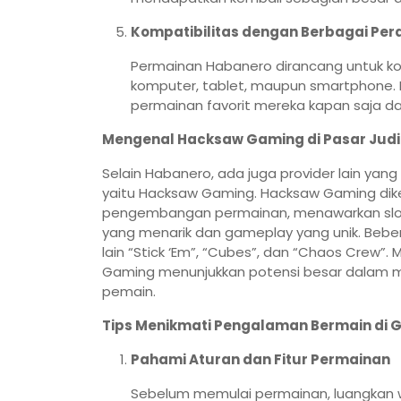
Kompatibilitas dengan Berbagai Per
Permainan Habanero dirancang untuk ko
komputer, tablet, maupun smartphone. 
permainan favorit mereka kapan saja d
Mengenal Hacksaw Gaming di Pasar Judi 
Selain Habanero, ada juga provider lain yang 
yaitu Hacksaw Gaming.
Hacksaw Gaming dik
pengembangan permainan, menawarkan slot,
yang menarik dan gameplay yang unik.
Bebe
lain “Stick ‘Em”, “Cubes”, dan “Chaos Crew”.
M
Gaming menunjukkan potensi besar dalam m
pemain.
Tips Menikmati Pengalaman Bermain di 
Pahami Aturan dan Fitur Permainan
Sebelum memulai permainan, luangkan 