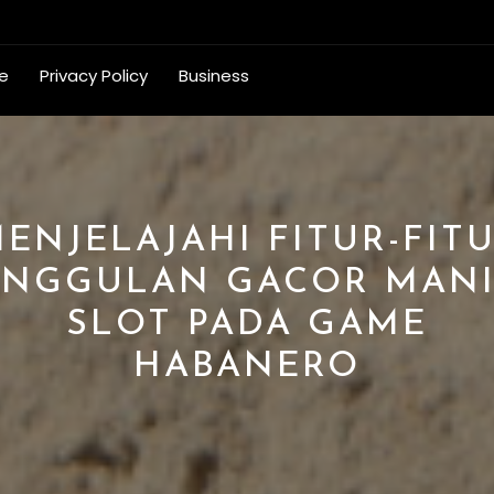
e
Privacy Policy
Business
ENJELAJAHI FITUR-FIT
NGGULAN GACOR MAN
SLOT PADA GAME
HABANERO