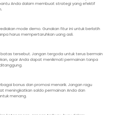
bantu Anda dalam membuat strategi yang efektif
.
iakan mode demo. Gunakan fitur ini untuk berlatih
npa harus mempertaruhkan uang asli.
batas tersebut. Jangan tergoda untuk terus bermain
pkan, agar Anda dapat menikmati permainan tanpa
 ditanggung.
rbagai bonus dan promosi menarik. Jangan ragu
pat meningkatkan saldo permainan Anda dan
untuk menang.