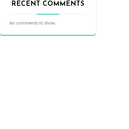
RECENT COMMENTS
No comments to show.